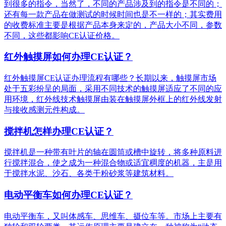
到很多的指令，当然了，不同的产品涉及到的指令是不同的；
还有每一款产品在做测试的时候时间也是不一样的；其实费用
的收费标准主要是根据产品本身来定的，产品大小不同，参数
不同，这些都影响CE认证价格。
红外触摸屏如何办理CE认证？
红外触摸屏CE认证办理流程有哪些？长期以来，触摸屏市场
处于五彩纷呈的局面，采用不同技术的触摸屏适应了不同的应
用环境，红外线技术触摸屏由装在触摸屏外框上的红外线发射
与接收感测元件构成。
搅拌机怎样办理CE认证？
搅拌机是一种带有叶片的轴在圆筒或槽中旋转，将多种原料进
行搅拌混合，使之成为一种混合物或适宜稠度的机器，主是用
于搅拌水泥、沙石、各类干粉砂浆等建筑材料。
电动平衡车如何办理CE认证？
电动平衡车，又叫体感车、思维车、摄位车等。市场上主要有