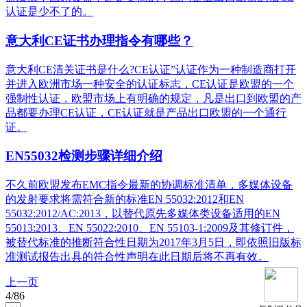
认证是少不了的。
意大利CE证书办理指令有哪些？
意大利CE清关证书是什么?CE认证”认证作为一种制造商打开
并进入欧洲市场一种安全的认证标志，CE认证是欧盟的一个
强制性认证，欧盟市场上有明确的规定，凡是出口到欧盟的产
品都要办理CE认证，CE认证就是产品出口欧盟的一个通行
证。
EN55032检测步骤详细介绍
不久前欧盟发布EMC指令最新的协调标准清单，多媒体设备
的发射要求将需符合新的标准EN 55032:2012和EN
55032:2012/AC:2013，以替代原先多媒体类设备适用的EN
55013:2013、EN 55022:2010、EN 55103-1:2009及其修订件，
被替代标准的推断符合性日期为2017年3月5日，即依照旧版标
准测试报告出具的符合性声明在此日期后将不再有效。
上一页
4
/
86