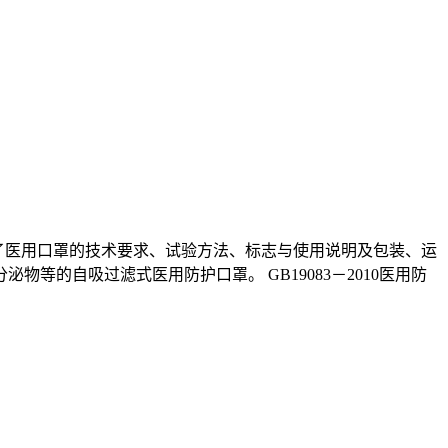
dical use，本标准规定了医用口罩的技术要求、试验方法、标志与使用说明及包装、运
物等的自吸过滤式医用防护口罩。 GB19083－2010医用防