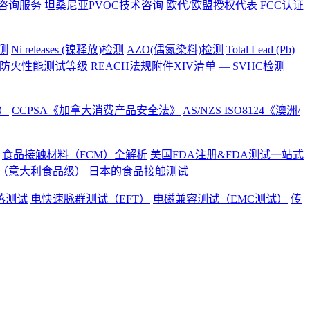
术咨询服务
坦桑尼亚PVOC技术咨询
欧代/欧盟授权代表
FCC认证
检测
Ni releases (镍释放)检测
AZO(偶氮染料)检测
Total Lead (Pb)
防火性能测试等级
REACH法规附件XIV清单 — SVHC检测
）
CCPSA《加拿大消费产品安全法》
AS/NZS ISO8124《澳洲/
食品接触材料（FCM）全解析
美国FDA注册&FDA测试一站式
73 （意大利食品级）
日本的食品接触测试
落测试
电快速脉群测试（EFT）
电磁兼容测试（EMC测试）
传