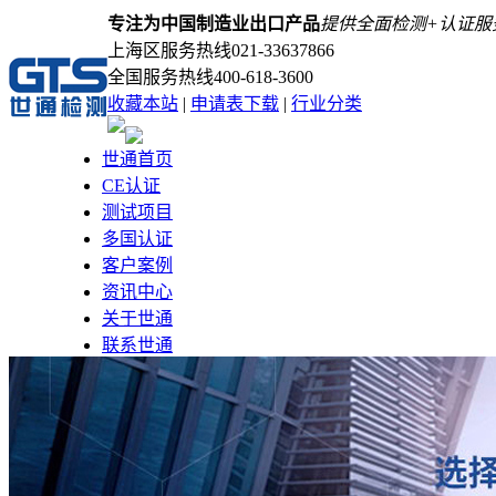
专注为中国制造业出口产品
提供全面检测+认证服
上海区服务热线
021-33637866
全国服务热线
400-618-3600
收藏本站
|
申请表下载
|
行业分类
世通首页
CE认证
测试项目
多国认证
客户案例
资讯中心
关于世通
联系世通