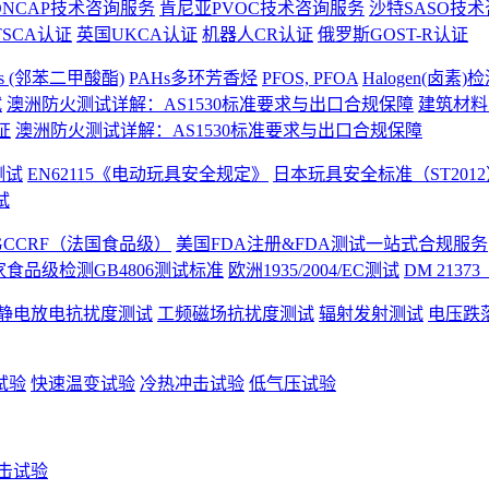
ONCAP技术咨询服务
肯尼亚PVOC技术咨询服务
沙特SASO技
SCA认证
英国UKCA认证
机器人CR认证
俄罗斯GOST-R认证
ates (邻苯二甲酸酯)
PAHs多环芳香烃
PFOS, PFOA
Halogen(卤素)
试
澳洲防火测试详解：AS1530标准要求与出口合规保障
建筑材料
证
澳洲防火测试详解：AS1530标准要求与出口合规保障
测试
EN62115《电动玩具安全规定》
日本玩具安全标准（ST2012
试
GCCRF（法国食品级）
美国FDA注册&FDA测试一站式合规服务
家食品级检测GB4806测试标准
欧洲1935/2004/EC测试
DM 213
静电放电抗扰度测试
工频磁场抗扰度测试
辐射发射测试
电压跌
试验
快速温变试验
冷热冲击试验
低气压试验
击试验