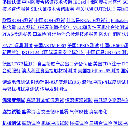
多国认证
中国防爆合格证技术咨询
IECex国际防爆技术咨询
S
技术咨询服务
SIL认证技术咨询服务
海关联盟CUTR认证
美国T
欧盟ROHS测试
中国ROHS测试
什么是REACH测试？
Phthal
铅含量
ELV测试（报废车辆指令）
VOC挥发性有机化合物测
PFAS检测服务
口罩检测
环境消杀检测技术服务
防火门消防认
EN71 玩具测试
美国ASTM F963
美国CPSIA测试
中国GB6675
新西兰》
ISO 8124《国际玩具安全标准》
中国玩具GB 6675测
德国LFGB检测：食品接触产品出口必备认证
美国FDA注册
D
合规服务
澳大利亚食品接触材料测试
美国加州Prop 65测试
国
谐波电流测试
射频辐射抗扰度测试(RS)
浪涌(冲击)抗扰度测试
导骚扰抗扰度测试
传导发射测试
温湿度测试
高温测试/低温测试
恒温恒湿试验
高低温交变湿热
腐蚀试验
盐雾试验
交变循环盐雾
气体腐蚀
臭氧老化
机械测试
振动试验
机械冲击试验
碰撞试验
三综合试验
落球冲