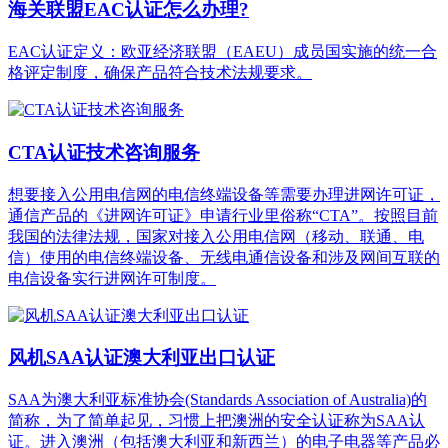
海关联盟EAC认证怎么办理?
EAC认证定义：欧亚经济联盟（EAEU）成员国实施的统一合
格评定制度，确保产品符合技术法规要求。
CTA认证技术咨询服务
想要接入公用电信网的电信终端设备等需要办理进网许可证，
通信产品的《进网许可证》申请行业里俗称“CTA”。按照目前
我国的法律法规，国家对接入公用电信网（移动、联通、电
信）使用的电信终端设备、无线电通信设备和涉及网间互联的
电信设备实行进网许可制度。
风机SAA认证澳大利亚出口认证
SAA为澳大利亚标准协会(Standards Association of Australia)的
简称，为了简单起见，习惯上把澳洲的安全认证称为SAA认
证。进入澳洲（包括澳大利亚和新西兰）的电子电器等产品必