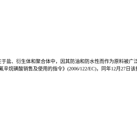
-PFOS)以阴离子形式存在于盐、衍生体和聚合体中，因其防油和防水性而
辛烷磺酸销售及使用的指令》(2006/122/EC)，同年12月2