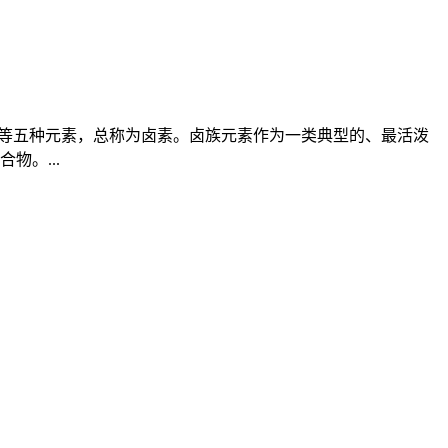
砹(Astatine)等五种元素，总称为卤素。卤族元素作为一类典型的、最活泼
。...