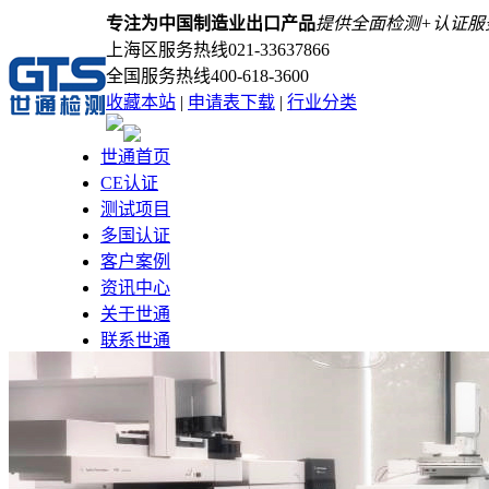
专注为中国制造业出口产品
提供全面检测+认证服
上海区服务热线
021-33637866
全国服务热线
400-618-3600
收藏本站
|
申请表下载
|
行业分类
世通首页
CE认证
测试项目
多国认证
客户案例
资讯中心
关于世通
联系世通