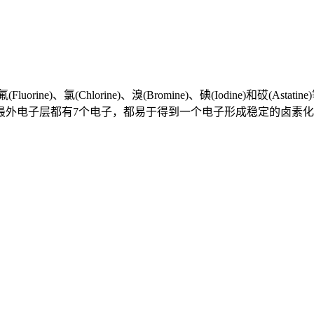
orine)、氯(Chlorine)、溴(Bromine)、碘(Iodine)和
外电子层都有7个电子，都易于得到一个电子形成稳定的卤素化合物