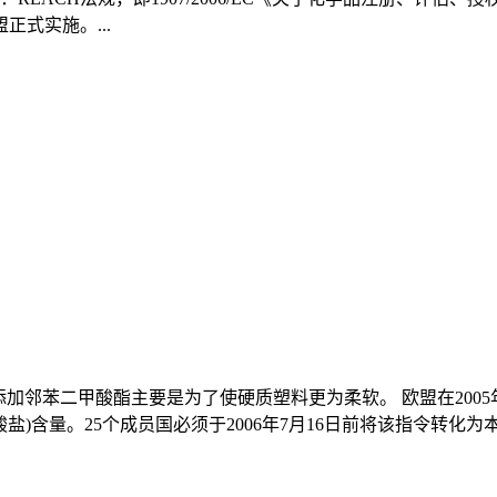
正式实施。...
，添加邻苯二甲酸酯主要是为了使硬质塑料更为柔软。 欧盟在2005年1
s(邻苯二甲酸盐)含量。25个成员国必须于2006年7月16日前将该指令