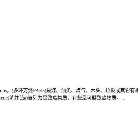
atic Hydrocarbons。(多环芳烃PAHs)是煤、油类、煤气、木
yrene(苯并芘a)被列为是致癌物质，有些是可疑致癌物质。...