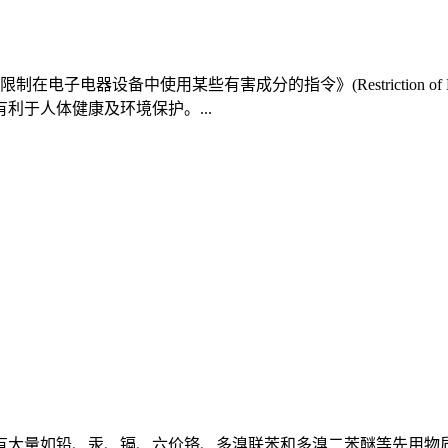
设备中使用某些有害成分的指令》(Restriction of Hazard
于人体健康及环境保护。...
有大量如铅、汞、镉、六价铬、多溴联苯和多溴二苯醚等先用物