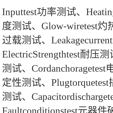
Inputtest功率测试、Heati
度测试、Glow-wiretest
过载测试、Leakagecurren
ElectricStrengthtest耐压
测试、Cordanchoragetes
定性测试、Plugtorquete
测试、Capacitordischar
Faultconditionstest