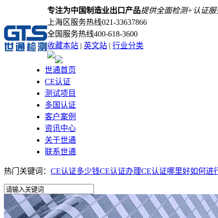
专注为中国制造业出口产品
提供全面检测+认证服
上海区服务热线
021-33637866
全国服务热线
400-618-3600
收藏本站
|
英文站
|
行业分类
世通首页
CE认证
测试项目
多国认证
客户案例
资讯中心
关于世通
联系世通
热门关键词：
CE认证多少钱
CE认证办理
CE认证哪里好
如何进