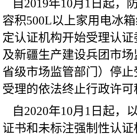
自
2019
年
10
月
1
日起，
容积
500L
以上家用电冰箱
定认证机构开始受理认证
及新疆生产建设兵团市场
省级市场监管部门）停止
受理的依法终止行政许可
自
2020
年
10
月
1
日起，
证书和未标注强制性认证